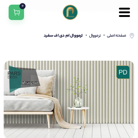
0
صفحه اصلی
ترمووال
ترمووال ام دی اف سفید