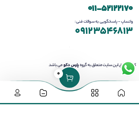
011-52122170
واتساپ - پاسخگویی به سوالات فنی :
09123546813
کلیه حقوق این سایت متعلق به گروه
پارس دکو
می باشد
0